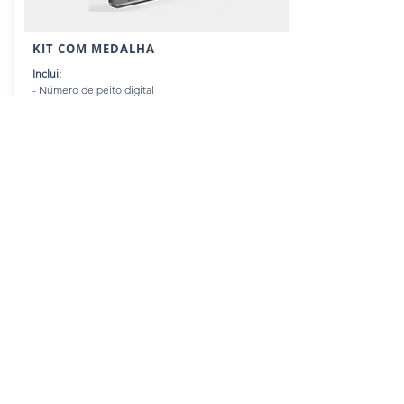
KIT COM MEDALHA
Inclui:
- Número de peito digital
- Certificado digital
- Medalha Finisher
- FRETE GRÁTIS
R$ 59,90
INSCREVER-SE