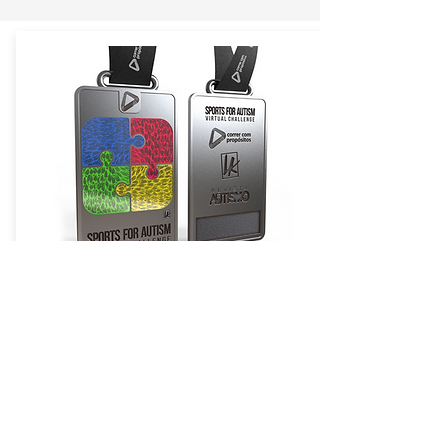
KIT COM MEDALHA
Inclui:
- Número de peito digital
- Certificado digital
- Medalha Finisher
- FRETE GRÁTIS