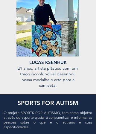
LUCAS KSENHUK
21 anos, artista plástico com um
traço inconfundível desenhou
nossa medalha e arte para a
camiseta!
SPORTS FOR AUTISM
O projeto SPORTS FOR AUTISMO, tem como objetvo
através do esporte ajudar a conscientizar e informar as
pessoas sobre o que é o autismo e suas
especificidades.